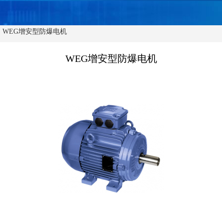
WEG增安型防爆电机
WEG增安型防爆电机