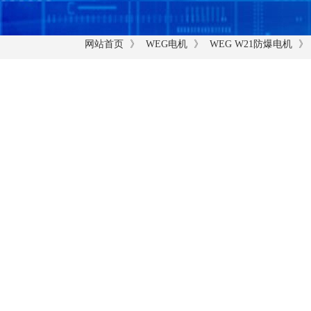
》
》
》
网站首页
WEG电机
WEG W21防爆电机