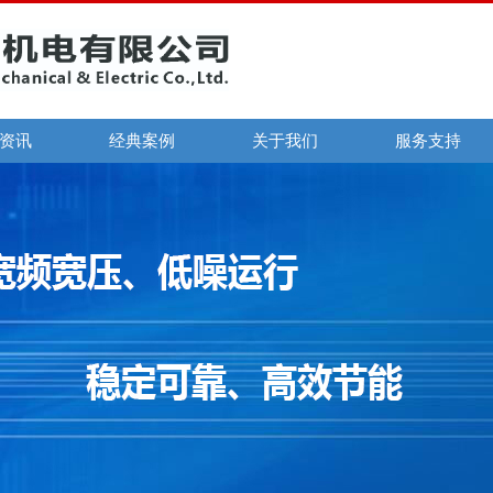
资讯
经典案例
关于我们
服务支持