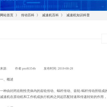
》
》
》
网站首页
传动百科
减速机百科
减速机知识科普
来源:
|
作者:
prof6354b
|
发布时间:
2019-08-28
|
|
一、概述
一种由封闭在刚性壳体内的齿轮传动、蜗杆传动、齿轮-蜗杆传动所组成
减速机在原动机和工作机或执行机构之间起匹配转速和传递转矩的作用，