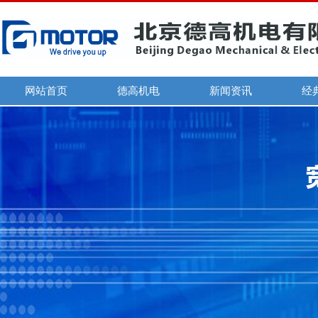
网站首页
德高机电
新闻资讯
经