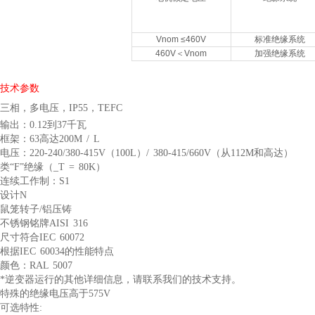
Vnom ≤460V
标准绝缘系统
460V＜Vnom
加强绝缘系统
技术参数
三相，多电压，IP55，TEFC
输出：0.12到37千瓦
框架：63高达200M / L
电压：220-240/380-415V（100L）/ 380-415/660V（从112M和高达）
类“F”绝缘（_T = 80K）
连续工作制：S1
设计N
鼠笼转子/铝压铸
不锈钢铭牌AISI 316
尺寸符合IEC 60072
根据IEC 60034的性能特点
颜色：RAL 5007
*逆变器运行的其他详细信息，请联系我们的技术支持。
特殊的绝缘电压高于575V
可选特性: