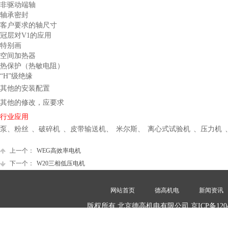
非驱动端轴
轴承密封
客户要求的轴尺寸
冠层对V1的应用
特别画
空间加热器
热保护（热敏电阻）
“H”级绝缘
其他的安装配置
其他的修改，应要求
行业应用
泵、粉丝 、破碎机 、皮带输送机、 米尔斯、 离心式试验机 、压力机 
上一个：
WEG高效率电机
下一个：
W20三相低压电机
网站首页
德高机电
新闻资讯
版权所有 北京德高机电有限公司 京ICP备1204
电话：010-84