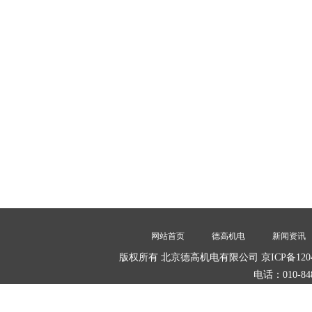
网站首页
德高机电
新闻资讯
版权所有 北京德高机电有限公司 京ICP备1204
电话：010-84